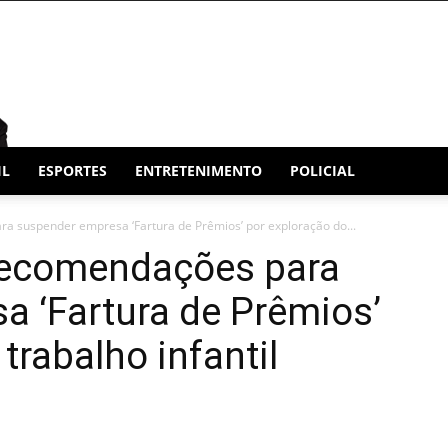
IL
ESPORTES
ENTRETENIMENTO
POLICIAL
a suspender empresa ‘Fartura de Prêmios’ por exploração do...
recomendações para
 ‘Fartura de Prêmios’
trabalho infantil