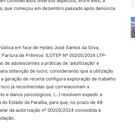
am considerados diversos aspectos, entre eles, a
íba, que começou em dezembro passado após denúncia
ública em face de Hytalo José Santos da Silva,
ia ‘Fartura de Prêmios’ (LOTEP Nº 00205/2024 LTP-
 de adolescentes a práticas de ‘adultização’ e
ara obtenção de lucro; considerando que a utilização
a geração de receita configura exploração de trabalho
 risco já reconhecidas que correlacionam a
nto e danos psicológicos, (…) resolvem expedir a
a do Estado da Paraíba, para que, no prazo de 48
telar da autorização nº 00205/2024 concedida à
ndação.