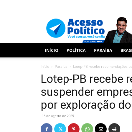
Acesso
Político
INÍCIO
POLÍTICA
PARAÍBA
BRAS
Início
Paraíba
Lotep-PB recebe recomendações par
Lotep-PB recebe 
suspender empresa
por exploração do 
13 de agosto de 2025