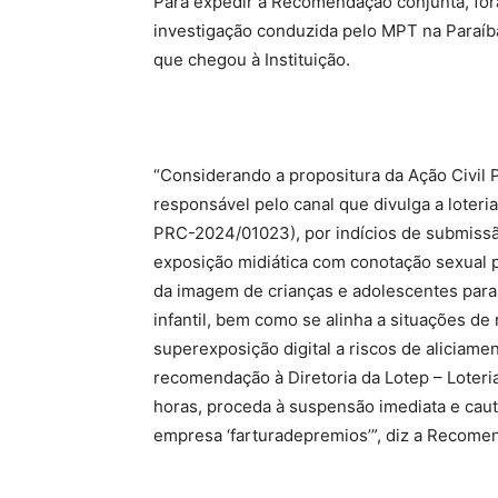
Para expedir a Recomendação conjunta, for
investigação conduzida pelo MPT na Para
que chegou à Instituição.
“Considerando a propositura da Ação Civil P
responsável pelo canal que divulga a loter
PRC-2024/01023), por indícios de submissão
exposição midiática com conotação sexual p
da imagem de crianças e adolescentes para 
infantil, bem como se alinha a situações de
superexposição digital a riscos de aliciame
recomendação à Diretoria da Lotep – Loteri
horas, proceda à suspensão imediata e cau
empresa ‘farturadepremios’”, diz a Recome