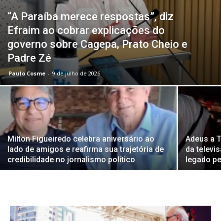
“A Paraíba merece respostas”, diz
Efraim ao cobrar explicações do
governo sobre Cagepa, Prato Cheio e
Padre Zé
Paulo Cosme
-
9 de julho de 2026
Milton Figueiredo celebra aniversário ao
Adeus a 
lado de amigos e reafirma sua trajetória de
da televi
credibilidade no jornalismo político
legado p