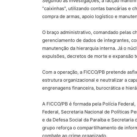
Segundo as investigações, a facção mantinh
“caixinhas”, utilizando contas bancárias e c
compra de armas, apoio logístico e manute
O braço administrativo, comandado pelas ch
gerenciamento de dados de integrantes, con
manutenção da hierarquia interna. Já o núc
expulsões, decretos de morte e expansão ter
Com a operação, a FICCO/PB pretende asfixi
estrutura organizacional e neutralizar a 
engrenagens financeira, burocrática e hierá
A FICCO/PB é formada pela Polícia Federal, Pol
Federal, Secretaria Nacional de Políticas 
e da Defesa Social da Paraíba e Secretaria 
grupo reforça o compartilhamento de inform
combate ao crime organizado.