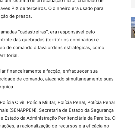
a um sistema de arrecadação ilícita, chamado de
haves PIX de terceiros. O dinheiro era usado para
nção de presos.
amadas “cadastreiras”, era responsável pelo
trole das quebradas (territórios dominados) e
leo de comando ditava ordens estratégicas, como
ritorial.
ar financeiramente a facção, enfraquecer sua
capacidade de comando, atacando simultaneamente suas
rquica.
ícia Civil, Polícia Militar, Polícia Penal, Polícia Penal
Penais (SENAPPEN), Secretaria de Estado da Segurança
de Estado da Administração Penitenciária da Paraíba. O
ações, a racionalização de recursos e a eficácia no