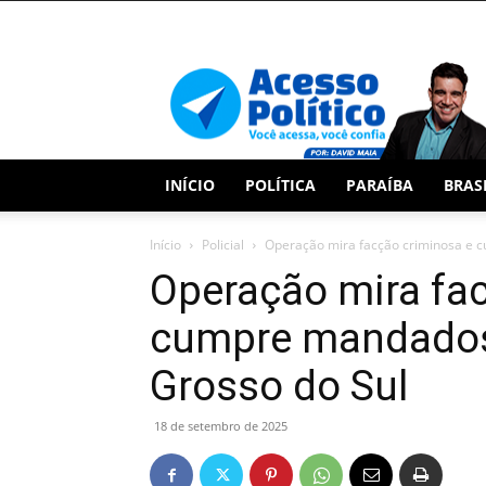
Acesso
Político
INÍCIO
POLÍTICA
PARAÍBA
BRAS
Início
Policial
Operação mira facção criminosa e 
Operação mira fa
cumpre mandados
Grosso do Sul
18 de setembro de 2025