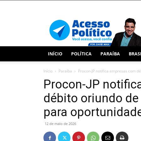
Acesso
Político
INÍCIO
POLÍTICA
PARAÍBA
BRAS
Início
Paraíba
Procon-JP notifica empresas com déb
Procon-JP notifi
débito oriundo de
para oportunidade
12 de maio de 2026