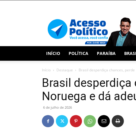
Acesso
Político
INÍCIO
POLÍTICA
PARAÍBA
BRAS
Início
Destaque
Brasil desperdiça chances, perde
Brasil desperdiça
Noruega e dá ade
6 de julho de 2026