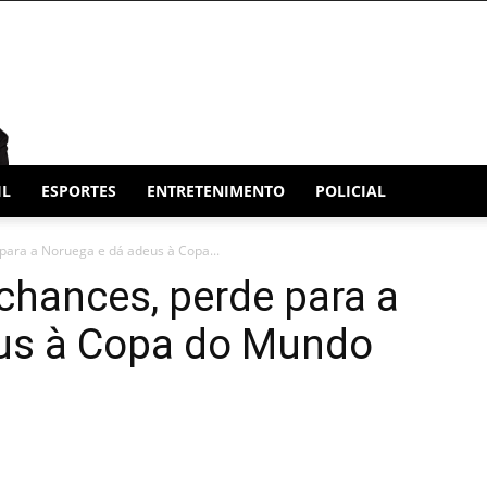
IL
ESPORTES
ENTRETENIMENTO
POLICIAL
 para a Noruega e dá adeus à Copa...
 chances, perde para a
us à Copa do Mundo