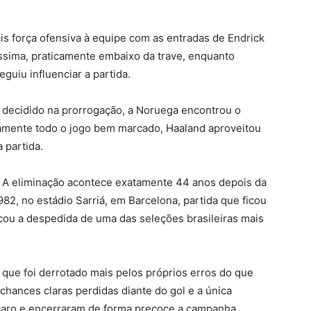
mais força ofensiva à equipe com as entradas de Endrick
ssima, praticamente embaixo da trave, enquanto
guiu influenciar a partida.
a decidido na prorrogação, a Noruega encontrou o
camente todo o jogo bem marcado, Haaland aproveitou
 partida.
a. A eliminação acontece exatamente 44 anos depois da
982, no estádio Sarriá, em Barcelona, partida que ficou
cou a despedida de uma das seleções brasileiras mais
 que foi derrotado mais pelos próprios erros do que
 chances claras perdidas diante do gol e a única
caro e encerraram de forma precoce a campanha