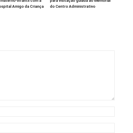
 materno-infantil com a
para visitação guiada ao Memorial
Hospital Amigo da Criança
do Centro Administrativo