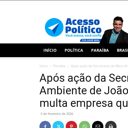
Acesso
Político
INÍCIO
POLÍTICA
PARAÍBA
BRAS
Início
Paraíba
Após ação da Secretaria de Meio A
Após ação da Secr
Ambiente de Joã
multa empresa qu
5 de fevereiro de 2026