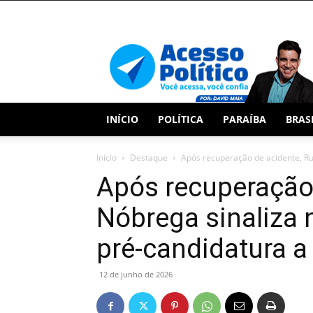
Acesso
Político
INÍCIO
POLÍTICA
PARAÍBA
BRAS
Início
Destaque
Após recuperação de acidente, Rui
Após recuperação 
Nóbrega sinaliza n
pré-candidatura a
12 de junho de 2026