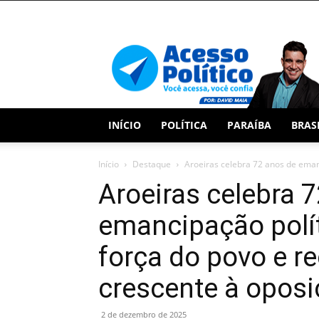
Acesso
Político
INÍCIO
POLÍTICA
PARAÍBA
BRAS
Início
Destaque
Aroeiras celebra 72 anos de emanc
Aroeiras celebra 
emancipação polí
força do povo e 
crescente à opos
2 de dezembro de 2025