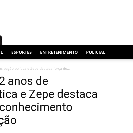
IL
ESPORTES
ENTRETENIMENTO
POLICIAL
ipação política e Zepe destaca força do...
72 anos de
tica e Zepe destaca
reconhecimento
ição