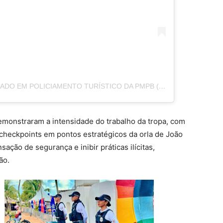
A POST SHARED BY BATALHÃO ESPECIALIZADO EM POLICIAMENTO TURÍSTICO DA PMPB (@BEPTUR.PMPB)
monstraram a intensidade do trabalho da tropa, com
checkpoints em pontos estratégicos da orla de João
ção de segurança e inibir práticas ilícitas,
ão.