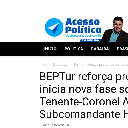
Acesso
Político
INÍCIO
POLÍTICA
PARAÍBA
BRAS
Início
Destaque
BEPTur reforça presença no litoral
BEPTur reforça pre
inicia nova fase 
Tenente-Coronel 
Subcomandante H
5 de outubro de 2025