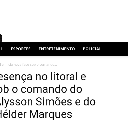
IL
ESPORTES
ENTRETENIMENTO
POLICIAL
 e inicia nova fase sob o comando...
sença no litoral e
sob o comando do
Alysson Simões e do
élder Marques