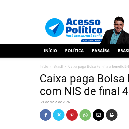
Acesso
Político
INÍCIO
POLÍTICA
PARAÍBA
BRAS
Início
Brasil
Caixa paga Bolsa Família a beneficiári
Caixa paga Bolsa 
com NIS de final 4
21 de maio de 2026