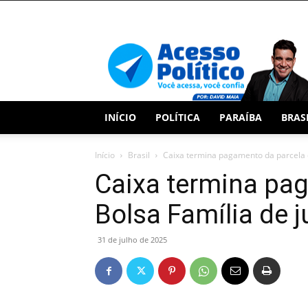
Acesso
Político
INÍCIO
POLÍTICA
PARAÍBA
BRAS
Início
Brasil
Caixa termina pagamento da parcela d
Caixa termina pa
Bolsa Família de j
31 de julho de 2025