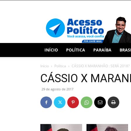
Acesso
Político
INÍCIO
POLÍTICA
PARAÍBA
BRAS
Início
Política
CÁSSIO X MARANHÃO : SERÁ 2018?
CÁSSIO X MARANH
29 de agosto de 2017