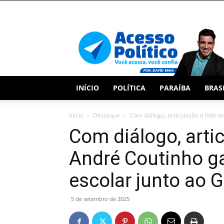
Acesso
Político
INÍCIO
POLÍTICA
PARAÍBA
BRAS
Início
Destaque
Com diálogo, articulação e lidera
Com diálogo, artic
André Coutinho g
escolar junto ao 
5 de setembro de 2025