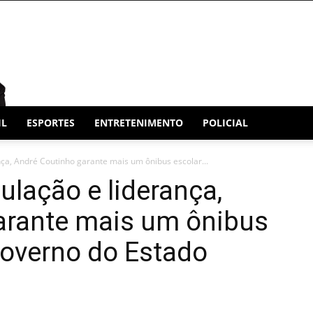
IL
ESPORTES
ENTRETENIMENTO
POLICIAL
nça, André Coutinho garante mais um ônibus escolar...
ulação e liderança,
arante mais um ônibus
Governo do Estado