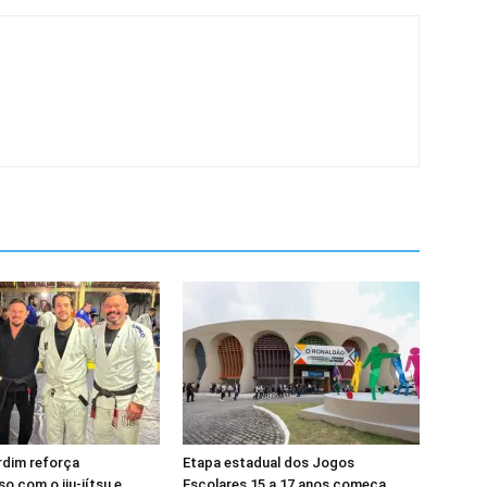
rdim reforça
Etapa estadual dos Jogos
 com o jiu-jítsu e
Escolares 15 a 17 anos começa