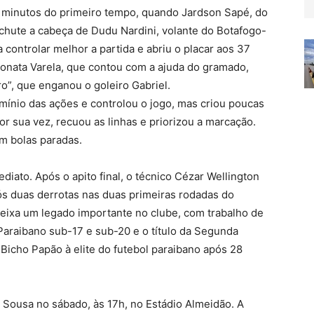
6 minutos do primeiro tempo, quando Jardson Sapé, do
 chute a cabeça de Dudu Nardini, volante do Botafogo-
controlar melhor a partida e abriu o placar aos 37
honata Varela, que contou com a ajuda do gramado,
o”, que enganou o goleiro Gabriel.
mínio das ações e controlou o jogo, mas criou poucas
or sua vez, recuou as linhas e priorizou a marcação.
em bolas paradas.
diato. Após o apito final, o técnico Cézar Wellington
ós duas derrotas nas duas primeiras rodadas do
deixa um legado importante no clube, com trabalho de
 Paraibano sub-17 e sub-20 e o título da Segunda
Bicho Papão à elite do futebol paraibano após 28
 Sousa no sábado, às 17h, no Estádio Almeidão. A