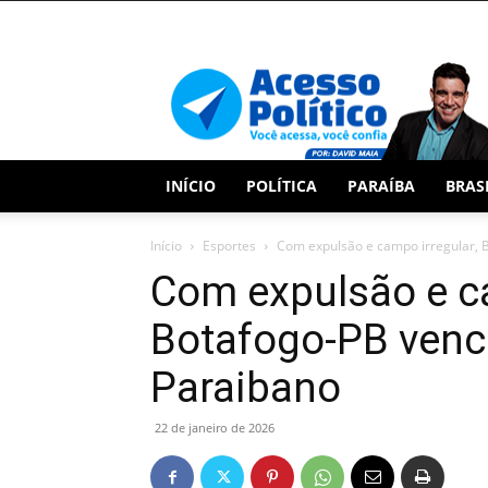
Acesso
Político
INÍCIO
POLÍTICA
PARAÍBA
BRAS
Início
Esportes
Com expulsão e campo irregular, 
Com expulsão e ca
Botafogo-PB vence
Paraibano
22 de janeiro de 2026