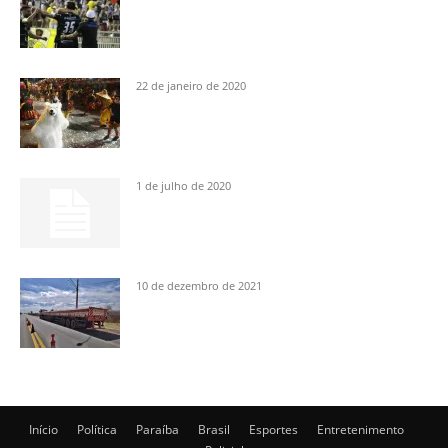
22 de janeiro de 2020
1 de julho de 2020
10 de dezembro de 2021
Início
Política
Paraíba
Brasil
Esportes
Entretenimento