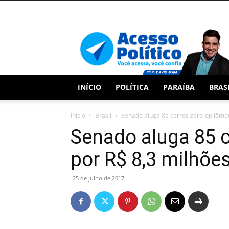
Acesso
Político
INÍCIO
POLÍTICA
PARAÍBA
BRAS
Início
Brasil
Senado aluga 85 carros zero-quilômet
Senado aluga 85 c
por R$ 8,3 milhõe
25 de julho de 2017