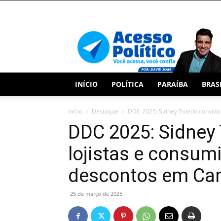
Acesso
Político
INÍCIO
POLÍTICA
PARAÍBA
BRAS
Início
Destaque
DDC 2025: Sidney Toledo convida l
DDC 2025: Sidney
lojistas e consum
descontos em Ca
25 de março de 2025