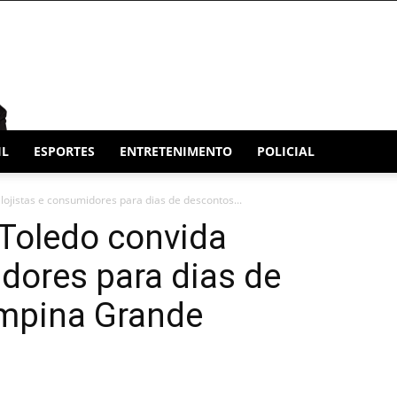
IL
ESPORTES
ENTRETENIMENTO
POLICIAL
ojistas e consumidores para dias de descontos...
 Toledo convida
idores para dias de
mpina Grande