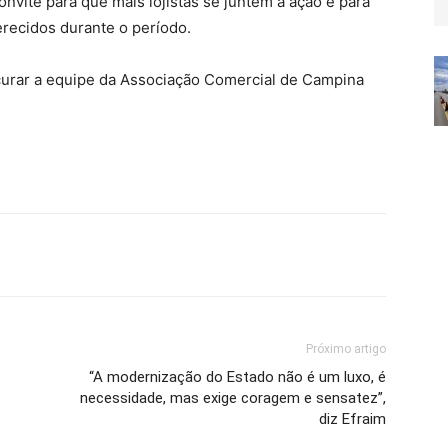
nvite para que mais lojistas se juntem à ação e para
erecidos durante o período.
curar a equipe da Associação Comercial de Campina
Próximo artigo
“A modernização do Estado não é um luxo, é
necessidade, mas exige coragem e sensatez”,
diz Efraim