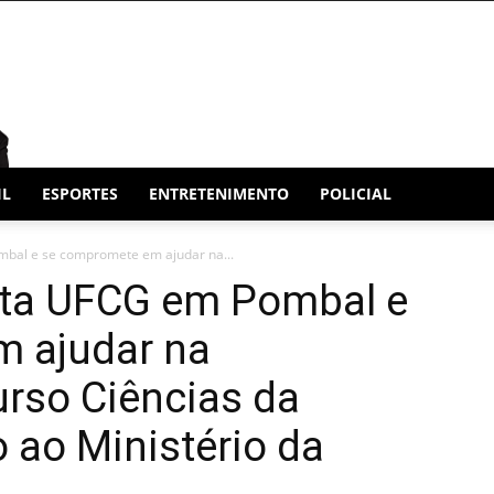
IL
ESPORTES
ENTRETENIMENTO
POLICIAL
mbal e se compromete em ajudar na...
sita UFCG em Pombal e
 ajudar na
rso Ciências da
 ao Ministério da