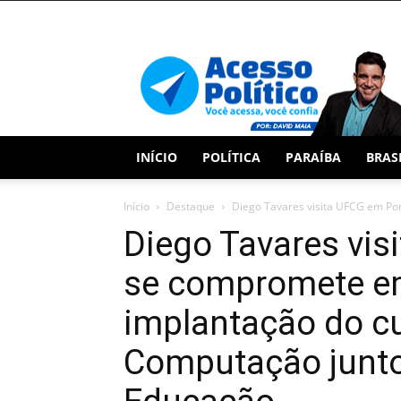
Acesso
Político
INÍCIO
POLÍTICA
PARAÍBA
BRAS
Início
Destaque
Diego Tavares visita UFCG em Po
Diego Tavares vi
se compromete em
implantação do cu
Computação junto