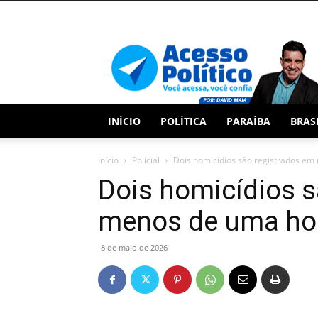
Acesso
Político
INÍCIO
POLÍTICA
PARAÍBA
BRAS
Início
Policial
Dois homicídios são registrados e
Dois homicídios s
menos de uma ho
8 de maio de 2026