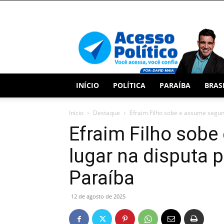
Acesso
Político
INÍCIO
POLÍTICA
PARAÍBA
BRAS
Início
Destaque
Efraim Filho sobe e assume segun
Efraim Filho sob
lugar na disputa 
Paraíba
12 de agosto de 2025