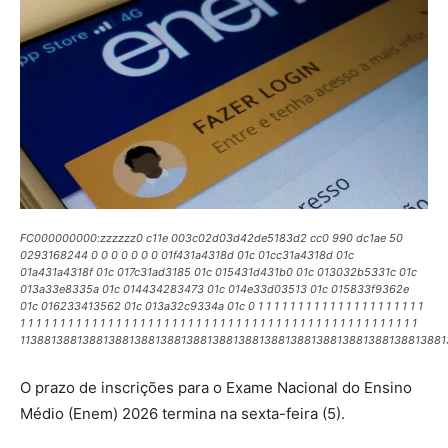
FC000000000:zzzzzz0 c11e 003c02d03d42de5183d2 cc0 990 dc1ae 50
0293168244 0 0 0 0 0 0 0 01f431a4318d 01c 01cc31a4318d 01c
01a431a4318f 01c 017c31ad3185 01c 015431d431b0 01c 013032b5331c 01c
013a33e8335a 01c 014434283473 01c 014e33d03513 01c 015833f9362e
01c 016233413562 01c 013a32c9334a 01c 0 1 1 1 1 1 1 1 1 1 1 1 1 1 1 1 1 1 1 1 1 1
1 1 1 1 1 1 1 1 1 1 1 1 1 1 1 1 1 1 1 1 1 1 1 1 1 1 1 1 1 1 1 1 1 1 1 1 1 1 1 1 1 1 1 1 1 1 1 1 1 1
11388138813881388138813881388138813881388138813881388138813881388
O prazo de inscrições para o Exame Nacional do Ensino
Médio (Enem) 2026 termina na sexta-feira (5).