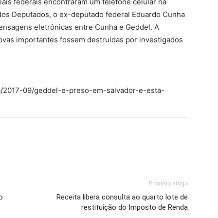
iais federais encontraram um telefone celular na
 dos Deputados, o ex-deputado federal Eduardo Cunha
ensagens eletrônicas entre Cunha e Geddel. A
provas importantes fossem destruídas por investigados
cia/2017-09/geddel-e-preso-em-salvador-e-esta-
Próximo artigo
o
Receita libera consulta ao quarto lote de
restituição do Imposto de Renda