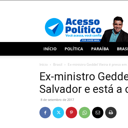
Acesso
Político
INÍCIO
POLÍTICA
PARAÍBA
BRAS
Início
Brasil
Ex-ministro Geddel Vieira é preso em 
Ex-ministro Gedde
Salvador e está a 
8 de setembro de 2017