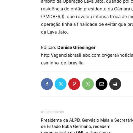
âmbito da Operação Lava Jato, quando polic
residência do então presidente da Câmara
(PMDB-RJ), que revelou intensa troca de m
operação tinha a finalidade de evitar que 
da Lava Jato.
Edição:
Denise Griesinger
http://agenciabrasil.ebc.com.br/geral/noti
caminho-de-brasilia
Artigo anterior
Presidente da ALPB, Gervásio Maia e Secretári
de Estado Buba Germano, recebem
representante da ONU e discutem o