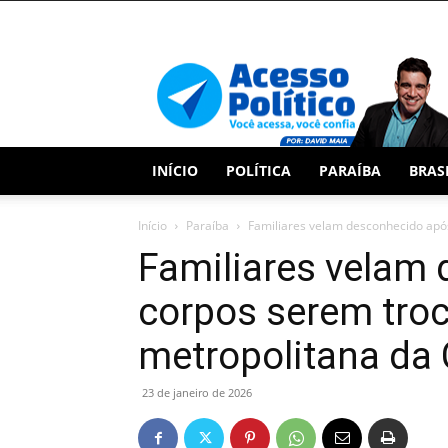
Acesso
Político
INÍCIO
POLÍTICA
PARAÍBA
BRAS
Início
Paraíba
Familiares velam desconhecido após
Familiares velam
corpos serem troc
metropolitana da 
23 de janeiro de 2026