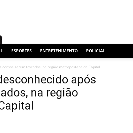
IL
ESPORTES
ENTRETENIMENTO
POLICIAL
 corpos serem trocados, na região metropolitana da Capital
 desconhecido após
ados, na região
Capital