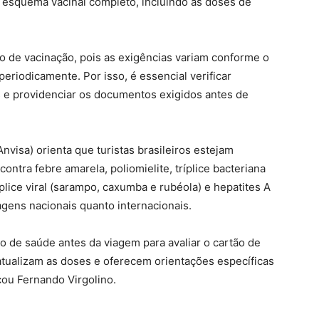
 esquema vacinal completo, incluindo as doses de
co de vacinação, pois as exigências variam conforme o
periodicamente. Por isso, é essencial verificar
 e providenciar os documentos exigidos antes de
Anvisa) orienta que turistas brasileiros estejam
ontra febre amarela, poliomielite, tríplice bacteriana
ríplice viral (sarampo, caxumba e rubéola) e hepatites A
gens nacionais quanto internacionais.
ço de saúde antes da viagem para avaliar o cartão de
atualizam as doses e oferecem orientações específicas
çou Fernando Virgolino.