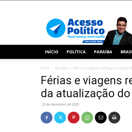
Acesso
Político
INÍCIO
POLÍTICA
PARAÍBA
BRAS
Início
Paraíba
Férias e viagens reforçam a importâ
Férias e viagens 
da atualização do
22 de dezembro de 2025