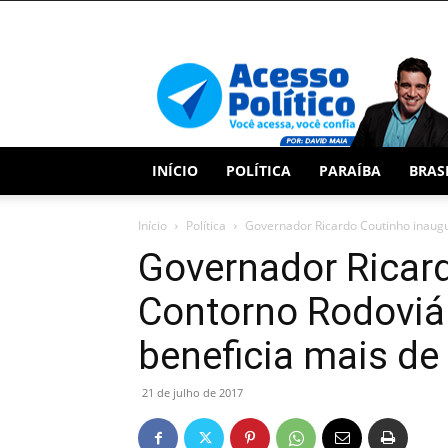
Acesso
Político
INÍCIO
POLÍTICA
PARAÍBA
BRAS
Início
Política
Governador Ricardo Coutinho inaugu
Governador Ricar
Contorno Rodoviár
beneficia mais de 
21 de julho de 2017