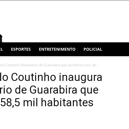
IL
ESPORTES
ENTRETENIMENTO
POLICIAL
ra Contorno Rodoviário de Guarabira que beneficia mais de...
do Coutinho inaugura
io de Guarabira que
58,5 mil habitantes