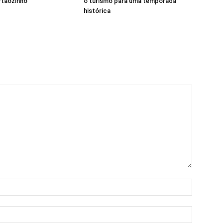
rtãozinho
o turismo para uma temporada
histórica