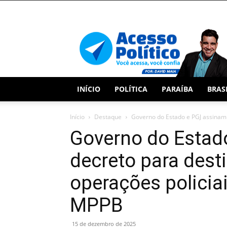
Acesso
Político
INÍCIO
POLÍTICA
PARAÍBA
BRAS
Início
Destaque
Governo do Estado e PGJ assinam 
Governo do Estad
decreto para dest
operações policia
MPPB
15 de dezembro de 2025