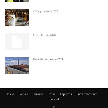
22 de janeiro de 2020
1 de julho de 2020
10 de dezembro de 2021
Início
Política
Paraíba
Brasil
Esportes
Entretenimento
Policial
©