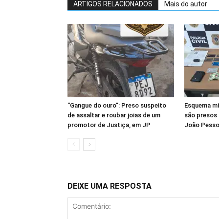
ARTIGOS RELACIONADOS
Mais do autor
“Gangue do ouro”: Preso suspeito
Esquema mil
de assaltar e roubar joias de um
são presos 
promotor de Justiça, em JP
João Pess
DEIXE UMA RESPOSTA