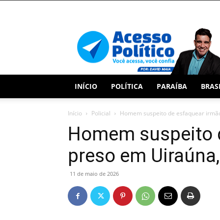
Acesso
Político
INÍCIO
POLÍTICA
PARAÍBA
BRAS
Início
Policial
Homem suspeito de esfaquear irmão 
Homem suspeito d
preso em Uiraúna,
11 de maio de 2026