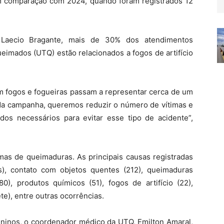
Em comparação com 2024, quando foram registrados 12
o, Laecio Bragante, mais de 30% dos atendimentos
eimados (UTQ) estão relacionados a fogos de artifício
om fogos e fogueiras passam a representar cerca de um
da campanha, queremos reduzir o número de vítimas e
dos necessários para evitar esse tipo de acidente”,
mas de queimaduras. As principais causas registradas
s), contato com objetos quentes (212), queimaduras
80), produtos químicos (51), fogos de artifício (22),
te), entre outras ocorrências.
juninos, o coordenador médico da UTQ, Emilton Amaral,