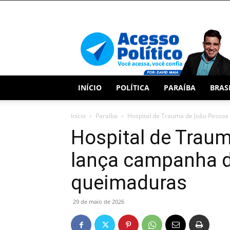
Acesso
Político
INÍCIO
POLÍTICA
PARAÍBA
BRAS
Início
Paraíba
Hospital de Trauma de João Pesso
Hospital de Trau
lança campanha d
queimaduras
29 de maio de 2026