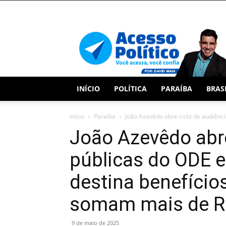
Acesso
Político
INÍCIO
POLÍTICA
PARAÍBA
BRAS
Início
Paraíba
João Azevêdo abre ciclo de audiênci
João Azevêdo abre
públicas do ODE 
destina benefício
somam mais de R
9 de maio de 2025