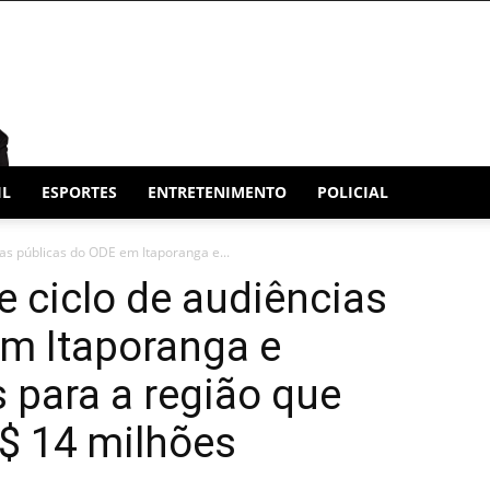
IL
ESPORTES
ENTRETENIMENTO
POLICIAL
as públicas do ODE em Itaporanga e...
 ciclo de audiências
em Itaporanga e
s para a região que
$ 14 milhões