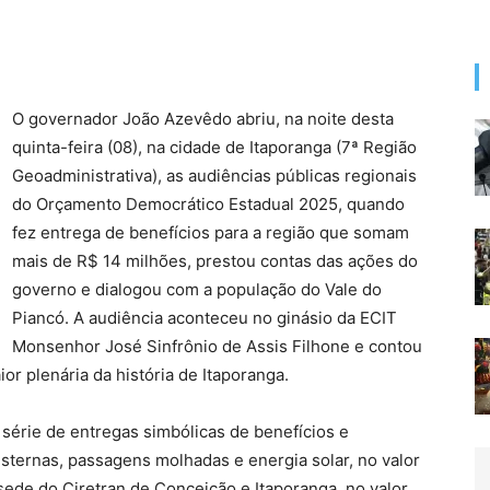
O governador João Azevêdo abriu, na noite desta
quinta-feira (08), na cidade de Itaporanga (7ª Região
Geoadministrativa), as audiências públicas regionais
do Orçamento Democrático Estadual 2025, quando
fez entrega de benefícios para a região que somam
mais de R$ 14 milhões, prestou contas das ações do
governo e dialogou com a população do Vale do
Piancó. A audiência aconteceu no ginásio da ECIT
Monsenhor José Sinfrônio de Assis Filhone e contou
or plenária da história de Itaporanga.
série de entregas simbólicas de benefícios e
isternas, passagens molhadas e energia solar, no valor
sede do Ciretran de Conceição e Itaporanga, no valor