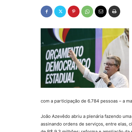
com a participação de 6.784 pessoas – a mai
João Azevêdo abriu a plenária fazendo uma 
assinando ordens de serviços, entre elas, c
de R$ 9,3 milhões; reforma e ampliação da 