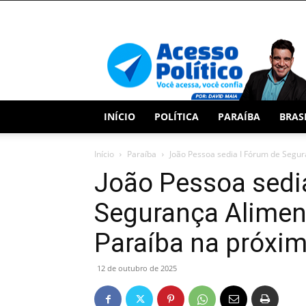
Acesso
Político
INÍCIO
POLÍTICA
PARAÍBA
BRAS
Início
Paraíba
João Pessoa sedia I Fórum de Segura
João Pessoa sedi
Segurança Aliment
Paraíba na próxim
12 de outubro de 2025