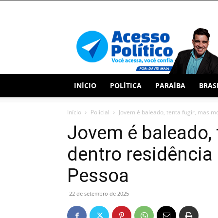
Acesso
Político
INÍCIO
POLÍTICA
PARAÍBA
BRAS
Início
Policial
Jovem é baleado, tenta fugir, mas mo
Jovem é baleado, 
dentro residência
Pessoa
22 de setembro de 2025