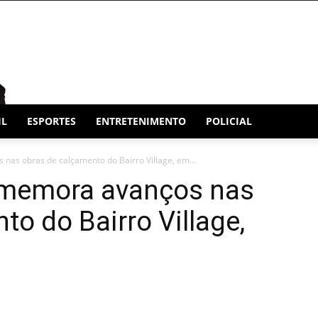
IL
ESPORTES
ENTRETENIMENTO
POLICIAL
nas obras de calçamento do Bairro Village, em...
omemora avanços nas
to do Bairro Village,