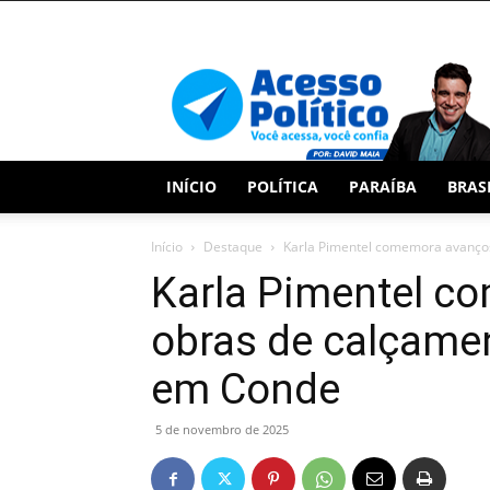
Acesso
Político
INÍCIO
POLÍTICA
PARAÍBA
BRAS
Início
Destaque
Karla Pimentel comemora avanços 
Karla Pimentel c
obras de calçamen
em Conde
5 de novembro de 2025