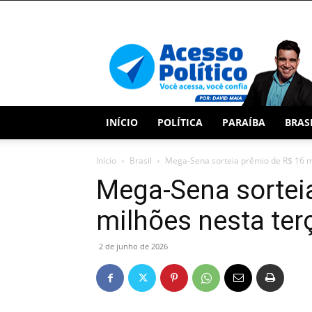
Acesso
Político
INÍCIO
POLÍTICA
PARAÍBA
BRAS
Início
Brasil
Mega-Sena sorteia prêmio de R$ 16 mi
Mega-Sena sortei
milhões nesta terç
2 de junho de 2026