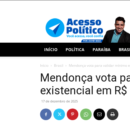
Acesso
Político
INÍCIO
POLÍTICA
PARAÍBA
BRAS
Início
Brasil
Mendonça vota para validar mínimo e
Mendonça vota pa
existencial em R$
17 de dezembro de 2025