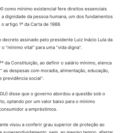
 como mínimo existencial fere direitos essenciais
ais a dignidade da pessoa humana, um dos fundamentos
 o artigo 1º da Carta de 1988.
o decreto assinado pelo presidente Luiz Inácio Lula da
 o “mínimo vital” para uma “vida digna”.
º da Constituição, ao definir o salário mínimo, elenca
” as despesas com moradia, alimentação, educação,
e previdência social”.
GU) disse que o governo abordou a questão sob o
to, optando por um valor baixo para o mínimo
o consumidor a empréstimos.
nte visou a conferir grau superior de proteção ao
de superendividamento, sem, ao mesmo tempo, afastar