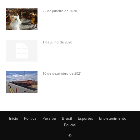
22 de janeiro de 2020
1 de julho de 2020
10 de dezembro de 2021
Início
Política
Paraíba
Brasil
Esportes
Entretenimento
Policial
©