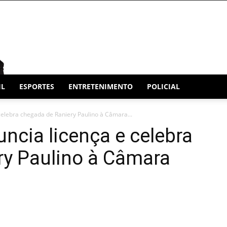
IL
ESPORTES
ENTRETENIMENTO
POLICIAL
celebra chegada de Raniery Paulino à Câmara...
uncia licença e celebra
ry Paulino à Câmara