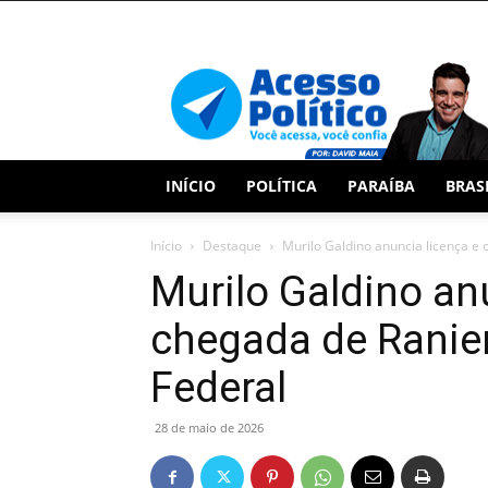
Acesso
Político
INÍCIO
POLÍTICA
PARAÍBA
BRAS
Início
Destaque
Murilo Galdino anuncia licença e 
Murilo Galdino an
chegada de Ranie
Federal
28 de maio de 2026