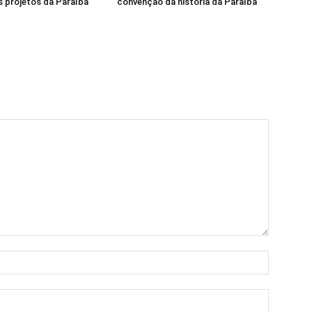
 projetos da Paraíba”
convenção da história da Paraíba