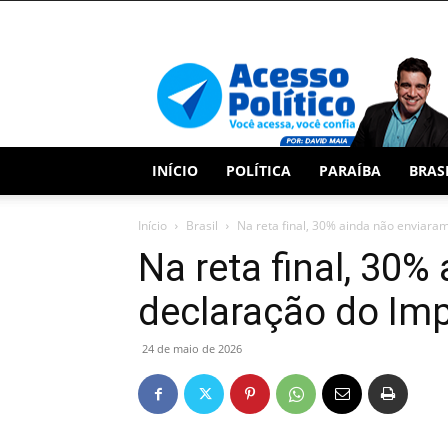
Acesso
Político
INÍCIO
POLÍTICA
PARAÍBA
BRAS
Início
Brasil
Na reta final, 30% ainda não enviara
Na reta final, 30
declaração do Im
24 de maio de 2026