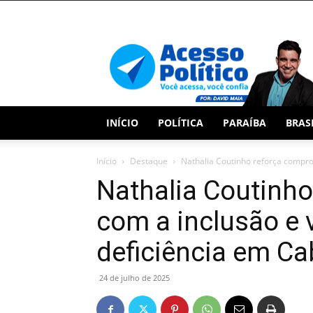
Acesso
Político
INÍCIO
POLÍTICA
PARAÍBA
BRAS
Início
Destaque
Nathalia Coutinho reforça comprom
Nathalia Coutinh
com a inclusão e 
deficiência em Ca
24 de julho de 2025