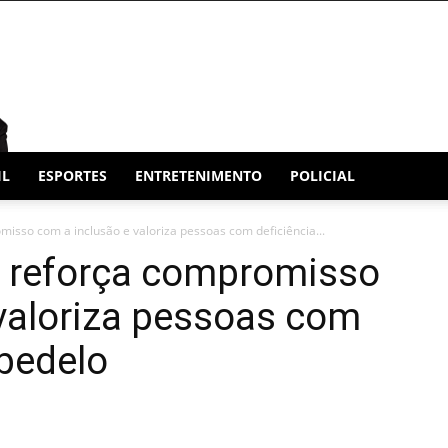
IL
ESPORTES
ENTRETENIMENTO
POLICIAL
isso com a inclusão e valoriza pessoas com deficiência...
o reforça compromisso
valoriza pessoas com
bedelo