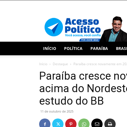
Acesso
Político
INÍCIO
POLÍTICA
PARAÍBA
BRAS
Início
Destaque
Paraíba cresce novamente em 2025
Paraíba cresce n
acima do Nordeste 
estudo do BB
11 de outubro de 2025