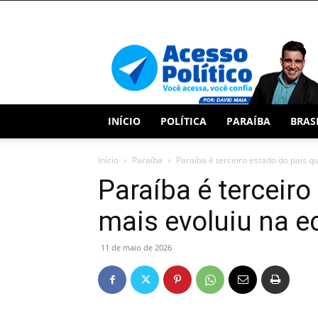
Acesso
Político
INÍCIO
POLÍTICA
PARAÍBA
BRAS
Início
Paraíba
Paraíba é terceiro estado do país q
Paraíba é terceiro
mais evoluiu na 
11 de maio de 2026