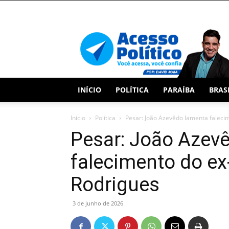
Acesso
Político
INÍCIO
POLÍTICA
PARAÍBA
BRAS
Início
Política
Pesar: João Azevêdo lamenta faleci
Pesar: João Azev
falecimento do ex
Rodrigues
3 de junho de 2026