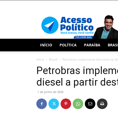
Acesso
Político
INÍCIO
POLÍTICA
PARAÍBA
BRAS
Início
Brasil
Petrobras implementa desconto no die
Petrobras implem
diesel a partir de
1 de junho de 2026