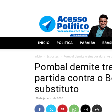
Acesso
Político
INÍCIO
POLÍTICA
PARAÍBA
BRAS
Início
Esportes
Pombal demite treinador durante pa
Pombal demite tr
partida contra o 
substituto
29 de janeiro de 2026