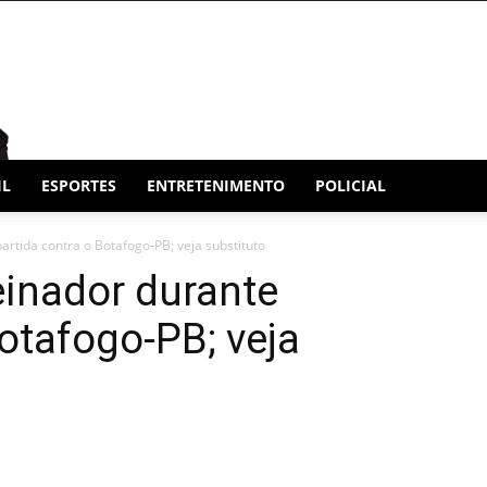
IL
ESPORTES
ENTRETENIMENTO
POLICIAL
rtida contra o Botafogo-PB; veja substituto
einador durante
Botafogo-PB; veja