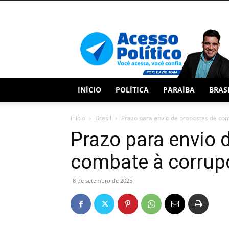
Acesso
Político
INÍCIO
POLÍTICA
PARAÍBA
BRAS
Início
Brasil
Prazo para envio de propostas de comb
Prazo para envio 
combate à corrupç
8 de setembro de 2025