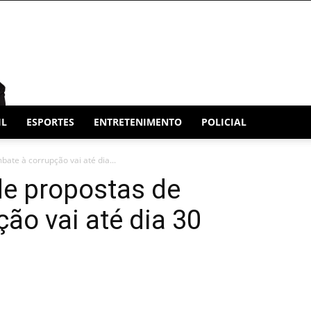
IL
ESPORTES
ENTRETENIMENTO
POLICIAL
ate à corrupção vai até dia...
de propostas de
ão vai até dia 30