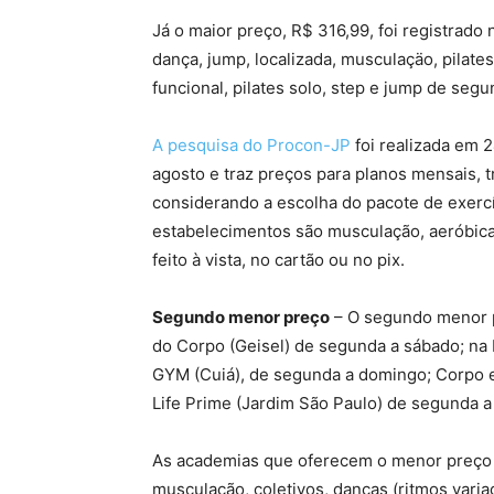
Já o maior preço, R$ 316,99, foi registrad
dança, jump, localizada, musculaçäo, pilate
funcional, pilates solo, step e jump de seg
A pesquisa do Procon-JP
foi realizada em 
agosto e traz preços para planos mensais, t
considerando a escolha do pacote de exerc
estabelecimentos são musculação, aeróbic
feito à vista, no cartão ou no pix.
Segundo menor preço
– O segundo menor p
do Corpo (Geisel) de segunda a sábado; na
GYM (Cuiá), de segunda a domingo; Corpo e
Life Prime (Jardim São Paulo) de segunda a
As academias que oferecem o menor preço n
musculação, coletivos, danças (ritmos variad