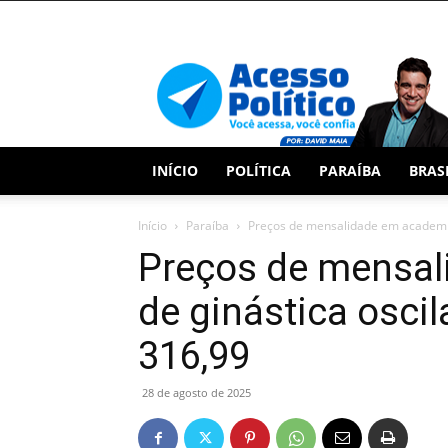
Acesso
Político
INÍCIO
POLÍTICA
PARAÍBA
BRAS
Início
Paraíba
Preços de mensalidade em academias
Preços de mensa
de ginástica oscil
316,99
28 de agosto de 2025