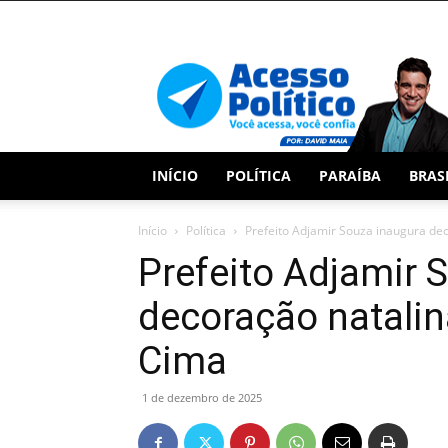
Acesso
Político
INÍCIO
POLÍTICA
PARAÍBA
BRAS
Início
Política
Prefeito Adjamir Souza inaugura dec
Prefeito Adjamir 
decoração natalin
Cima
1 de dezembro de 2025