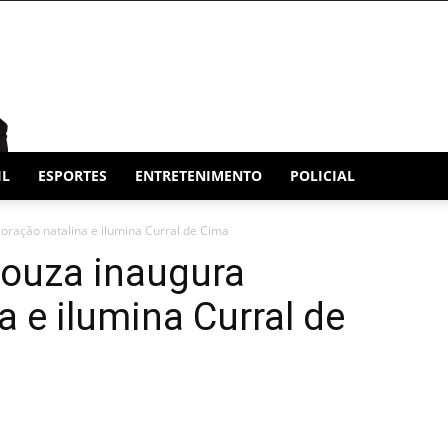
IL
ESPORTES
ENTRETENIMENTO
POLICIAL
oração natalina e ilumina Curral de Cima
Souza inaugura
a e ilumina Curral de