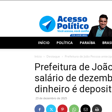
Acesso
Político
INÍCIO
POLÍTICA
PARAÍBA
BRAS
Início
Destaque
Prefeitura de João Pessoa antecip
Prefeitura de Joã
salário de dezemb
dinheiro é deposi
23 de dezembro de 2025