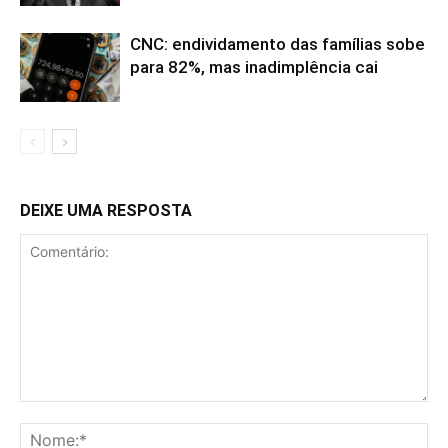
CNC: endividamento das famílias sobe
para 82%, mas inadimplência cai
DEIXE UMA RESPOSTA