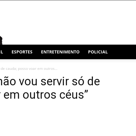
IL
ESPORTES
ENTRETENIMENTO
POLICIAL
ó de cauda; posso voar em outros...
não vou servir só de
 em outros céus”