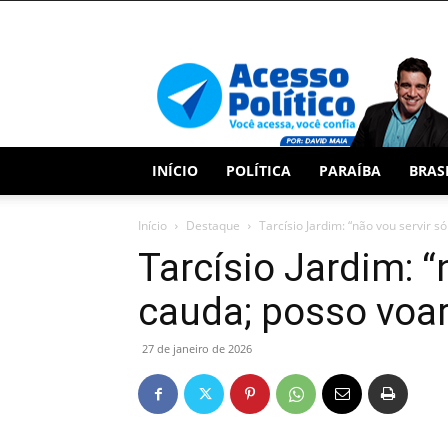
Acesso
Político
INÍCIO
POLÍTICA
PARAÍBA
BRAS
Início
Destaque
Tarcísio Jardim: “não vou servir s
Tarcísio Jardim: “
cauda; posso voar
27 de janeiro de 2026